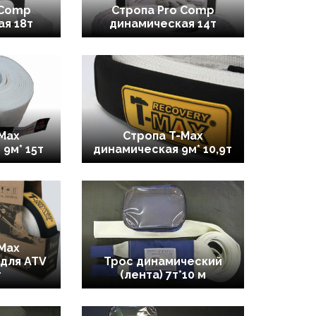
 Comp
Стропа Pro Comp
я 18т
динамическая 14т
Max
Стропа T-Max
9м* 15т
динамическая 9м* 10,9т
Max
для ATV
Трос динамический
т
(лента) 7т*10 м