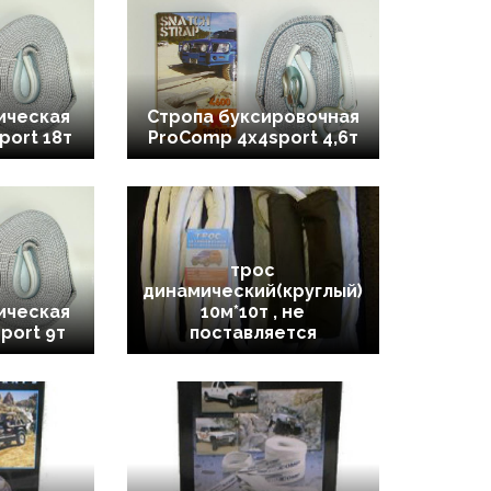
ическая
Стропа буксировочная
port 18т
ProComp 4x4sport 4,6т
трос
динамический(круглый)
ическая
10м*10т , не
port 9т
поставляется