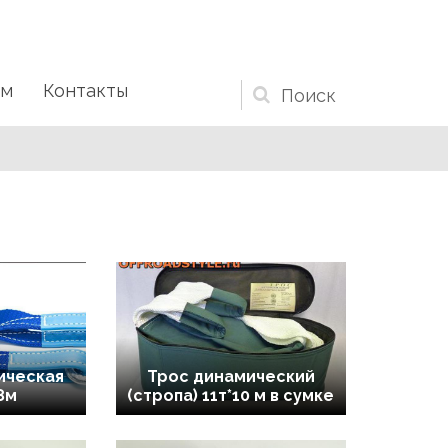
ам
Контакты
Форма
поиска
ическая
Трос динамический
 8м
(стропа) 11т*10 м в сумке