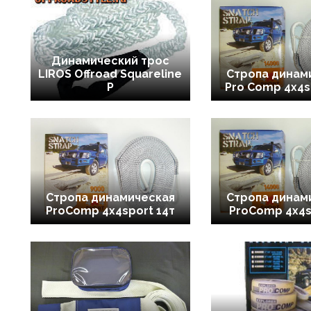
Динамический трос
LIROS Offroad Squareline
Стропа динам
P
Pro Comp 4x4s
Стропа динамическая
Стропа динам
ProComp 4x4sport 14т
ProComp 4x4s