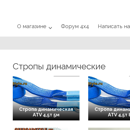
О магазине
Форум 4x4
Написать н
Стропы динамические
Стропа динамическая
Стропа динам
ATV 4,5т 5м
ATV 4,5т