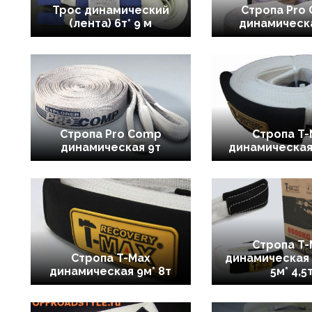
Трос динамический
Стропа Pro
(лента) 6т* 9 м
динамическа
Стропа Pro Comp
Стропа T-
динамическая 9т
динамическая 
Стропа T-
Стропа T-Max
динамическая 
динамическая 9м* 8т
5м* 4,5