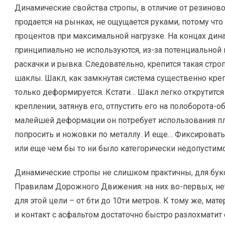
Динамические свойства стропы, в отличие от резиново
продается на рынках, не ощущается руками, потому что
процентов при максимальной нагрузке. На концах дин
принципиально не используются, из-за потенциальной 
раскачки и рывка. Следовательно, крепится такая стро
шаклы. Шакл, как замкнутая система существенно креп
только деформируется. Кстати… Шакл легко открутится 
креплении, затянув его, отпустить его на полоборота-об
малейшей деформации он потребует использования пл
попросить и ножовки по металлу. И еще… Фиксирова
или еще чем бы то ни было категорически недопустимо
Динамические стропы не слишком практичны, для букс
Правилам Дорожного Движения: на них во-первых, не
для этой цели – от 6ти до 10ти метров. К тому же, ма
и контакт с асфальтом достаточно быстро разлохматит 