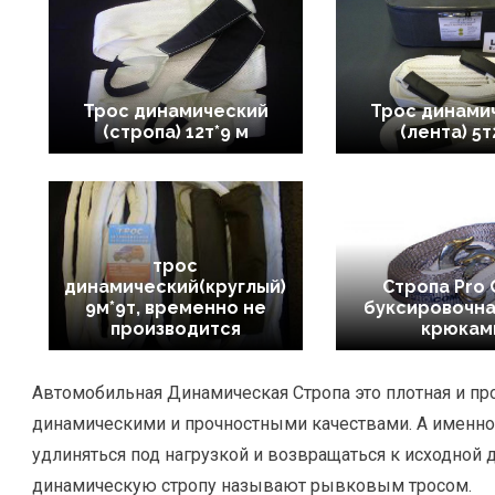
Трос динамический
Трос динами
(стропа) 12т*9 м
(лента) 5
трос
динамический(круглый)
Стропа Pro
9м*9т, временно не
буксировочная
производится
крюкам
Автомобильная Динамическая Стропа это плотная и пр
динамическими и прочностными качествами. А именно,
удлиняться под нагрузкой и возвращаться к исходной д
динамическую стропу называют рывковым тросом.