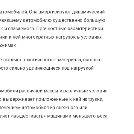
автомобилей. Она амортизируют динамический
ь увязшему автомобилю существенно большую
ак и спасаемого. Прочностные характеристики
ии к ней многократных нагрузок в условиях
ежимах.
е столько эластичностью материала, сколько
осто сильно удлиняющиеся под нагрузкой
омобили различной массы и различные условия
но выдерживает приложенные к ней нагрузки,
влечением автомобиля из снежного или
воляет «выдергивать» машинами меньшего веса