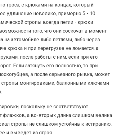
го троса, с крюками на концах, который
 ее удлинение невелико, примерно 5 - 10
амической стропы всегда петли - крюки
возможности того, что они соскочат в момент
па на автомобиле либо петлями, либо через
че крюка и при перегрузке не ломается, а
руками, после работы с ним, если при его
орот. Если затянуть его полностью, то при
оскогубцев, а после серьезного рывка, может
ть стропы монтировками, баллонными ключами
.
ировки, поскольку не соответствуют
т флажков, а во-вторых длина слишком велика
териал стропы не слишком устойчив к истиранию,
ее и выведет из строя.