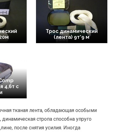
ческий
Трос динамический
т20м
(лента) 9т*9 м
 Comp
 4,6т с
и
очная тканая лента, обладающая особыми
 динамическая стропа способна упруго
лине, после снятия усилия. Иногда